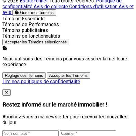
© 2026
EstateFunnel
. Tous droits réservés.
Politique de
confidentialité
Avis de collecte
Conditions d’utilisation
Avis et
avis
Gérer mes témoins
Activer
Témoins Essentiels
Activer
Témoins de Performances
Activer
Témoins publicitaires
Activer
Témoins de fonctionnalités
Accepter les Témoins sélectionnés
Nous utilisons des Témoins pour vous assurer la meilleure
expérience.
Réglage des Témoins
Accepter les Témoins
Lire nos politiques de confidentialité
Close
✕
Restez informé sur le marché immobilier !
Abonnez-vous à ma newsletter pour recevoir les nouvelles
du jour.