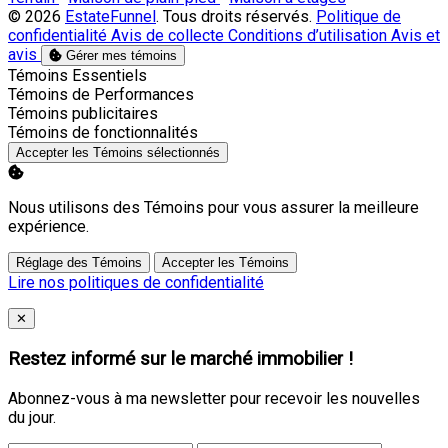
© 2026
EstateFunnel
. Tous droits réservés.
Politique de
confidentialité
Avis de collecte
Conditions d’utilisation
Avis et
avis
Gérer mes témoins
Activer
Témoins Essentiels
Activer
Témoins de Performances
Activer
Témoins publicitaires
Activer
Témoins de fonctionnalités
Accepter les Témoins sélectionnés
Nous utilisons des Témoins pour vous assurer la meilleure
expérience.
Réglage des Témoins
Accepter les Témoins
Lire nos politiques de confidentialité
Close
✕
Restez informé sur le marché immobilier !
Abonnez-vous à ma newsletter pour recevoir les nouvelles
du jour.